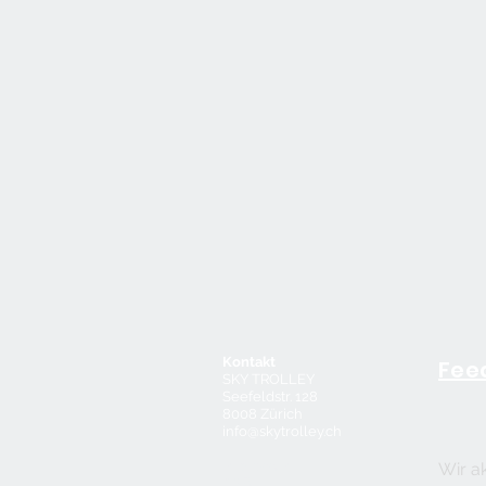
Kontakt
Fee
SKY TROLLEY
Seefeldstr. 128
8008 Zürich
info@skytrolley.ch
Impressum
Wir a
AGB