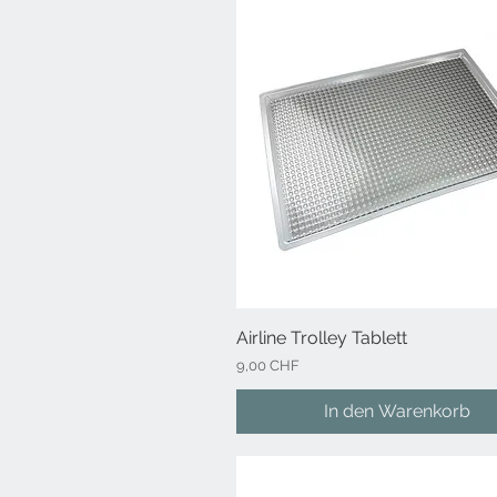
Airline Trolley Tablett
Schnellansicht
Preis
9,00 CHF
In den Warenkorb