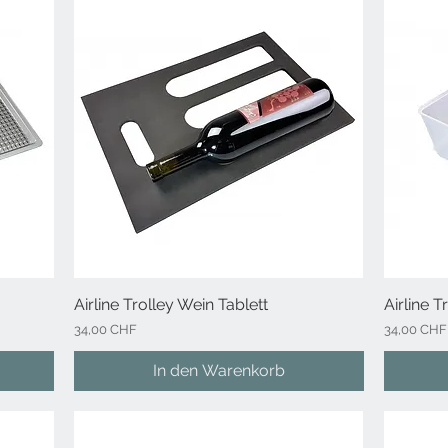
Airline Trolley Wein Tablett
Schnellansicht
Airline 
Preis
Preis
34,00 CHF
34,00 CHF
In den Warenkorb