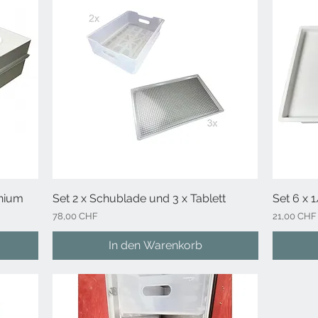
inium
Set 2 x Schublade und 3 x Tablett
Schnellansicht
Set 6 x 
Preis
Preis
78,00 CHF
21,00 CHF
In den Warenkorb