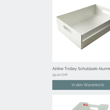
Airline Trolley Schublade Alum
Schnellansicht
Preis
39,00 CHF
In den Warenkorb