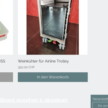
ISS
Weinkühler für Airline Trolley
Schnellansicht
Preis
350,00 CHF
In den Warenkorb
dback ansehen & abgeben
Newslett