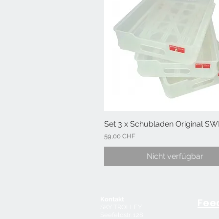
Set 3 x Schubladen Original SW
Schnellansicht
Preis
59,00 CHF
Nicht verfügbar
Kontakt
Fee
SKY TROLLEY
Seefeldstr. 128